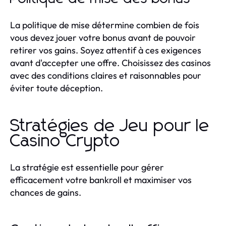
La politique de mise détermine combien de fois
vous devez jouer votre bonus avant de pouvoir
retirer vos gains. Soyez attentif à ces exigences
avant d'accepter une offre. Choisissez des casinos
avec des conditions claires et raisonnables pour
éviter toute déception.
Stratégies de Jeu pour le
Casino Crypto
La stratégie est essentielle pour gérer
efficacement votre bankroll et maximiser vos
chances de gains.