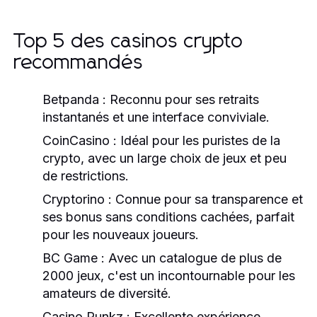
Top 5 des casinos crypto
recommandés
Betpanda :
Reconnu pour ses retraits
instantanés et une interface conviviale.
CoinCasino :
Idéal pour les puristes de la
crypto, avec un large choix de jeux et peu
de restrictions.
Cryptorino :
Connue pour sa transparence et
ses bonus sans conditions cachées, parfait
pour les nouveaux joueurs.
BC Game :
Avec un catalogue de plus de
2000 jeux, c'est un incontournable pour les
amateurs de diversité.
Casino Punkz :
Excellente expérience