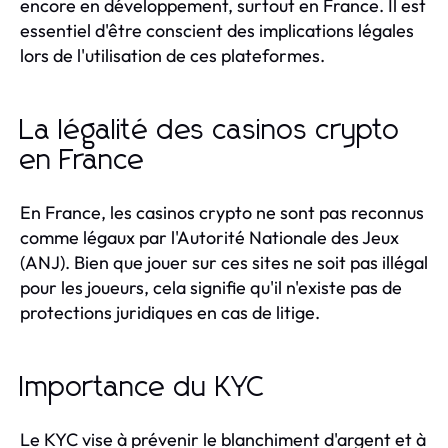
encore en développement, surtout en France. Il est
essentiel d'être conscient des implications légales
lors de l'utilisation de ces plateformes.
La légalité des casinos crypto
en France
En France, les casinos crypto ne sont pas reconnus
comme légaux par l'Autorité Nationale des Jeux
(ANJ). Bien que jouer sur ces sites ne soit pas illégal
pour les joueurs, cela signifie qu'il n'existe pas de
protections juridiques en cas de litige.
Importance du KYC
Le KYC vise à prévenir le blanchiment d'argent et à