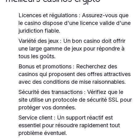
Licences et régulations :
Assurez-vous que
le casino dispose d'une licence valide d'une
juridiction fiable.
Variété des jeux :
Un bon casino doit offrir
une large gamme de jeux pour répondre à
tous les goûts.
Bonus et promotions :
Recherchez des
casinos qui proposent des offres attractives
avec des conditions de mise raisonnables.
Sécurité des transactions :
Vérifiez que le
site utilise un protocole de sécurité SSL pour
protéger vos données.
Service client :
Un support réactif est
essentiel pour résoudre rapidement tout
problème éventuel.