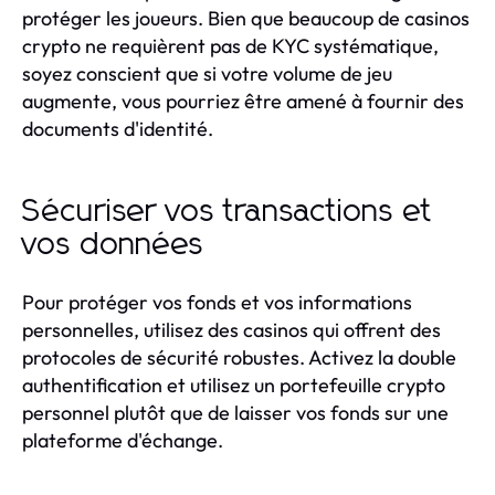
protéger les joueurs. Bien que beaucoup de casinos
crypto ne requièrent pas de KYC systématique,
soyez conscient que si votre volume de jeu
augmente, vous pourriez être amené à fournir des
documents d'identité.
Sécuriser vos transactions et
vos données
Pour protéger vos fonds et vos informations
personnelles, utilisez des casinos qui offrent des
protocoles de sécurité robustes. Activez la double
authentification et utilisez un portefeuille crypto
personnel plutôt que de laisser vos fonds sur une
plateforme d'échange.