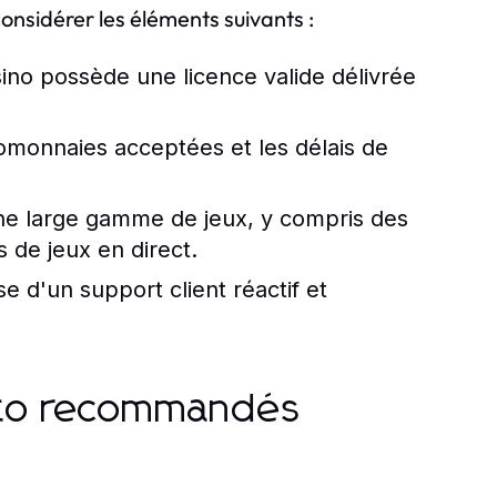
 considérer les éléments suivants :
ino possède une licence valide délivrée
tomonnaies acceptées et les délais de
ne large gamme de jeux, y compris des
 de jeux en direct.
 d'un support client réactif et
ypto recommandés