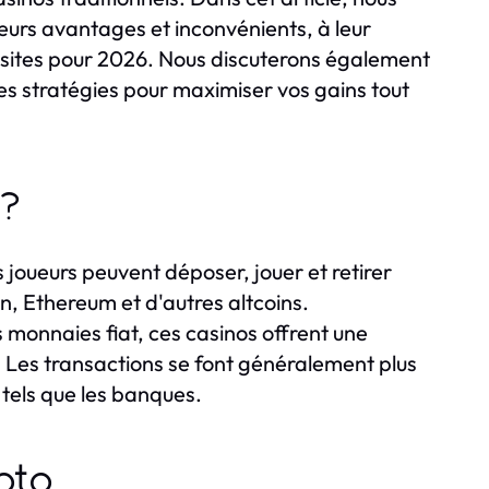
leurs avantages et inconvénients, à leur
s sites pour 2026. Nous discuterons également
des stratégies pour maximiser vos gains tout
 ?
 joueurs peuvent déposer, jouer et retirer
n, Ethereum et d'autres altcoins.
 monnaies fiat, ces casinos offrent une
 Les transactions se font généralement plus
 tels que les banques.
pto