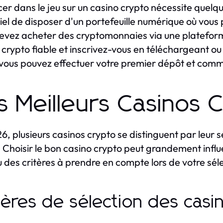
cer dans le jeu sur un casino crypto nécessite quel
iel de disposer d'un portefeuille numérique où vous
evez acheter des cryptomonnaies via une platefor
 crypto fiable et inscrivez-vous en téléchargeant ou e
 vous pouvez effectuer votre premier dépôt et comm
s Meilleurs Casinos
6, plusieurs casinos crypto se distinguent par leur sé
 Choisir le bon casino crypto peut grandement influ
 des critères à prendre en compte lors de votre séle
tères de sélection des casi