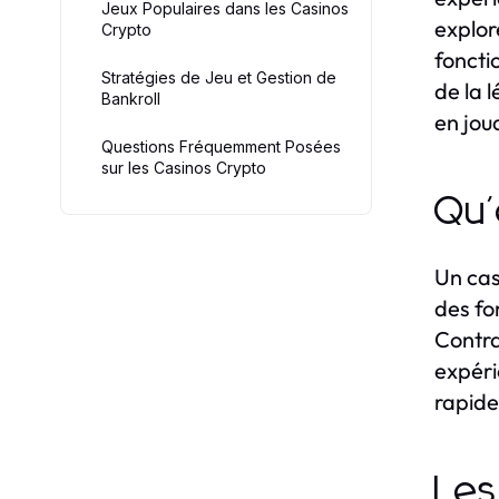
Jeux Populaires dans les Casinos
explor
Crypto
foncti
Stratégies de Jeu et Gestion de
de la 
Bankroll
en jou
Questions Fréquemment Posées
sur les Casinos Crypto
Qu'
Un cas
des fo
Contra
expéri
rapide
Les