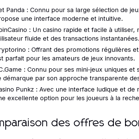
et Panda :
Connu pour sa large sélection de jeux
ropose une interface moderne et intuitive.
oinCasino :
Un casino rapide et facile à utiliser
ilisateur fluide et des transactions instantanées
ryptorino :
Offrant des promotions régulières e
st parfait pour les amateurs de jeux innovants.
C.Game :
Connu pour ses mini-jeux uniques e
e démarque par son approche transparente des
asino Punkz :
Avec une interface ludique et de
ne excellente option pour les joueurs à la rech
paraison des offres de b