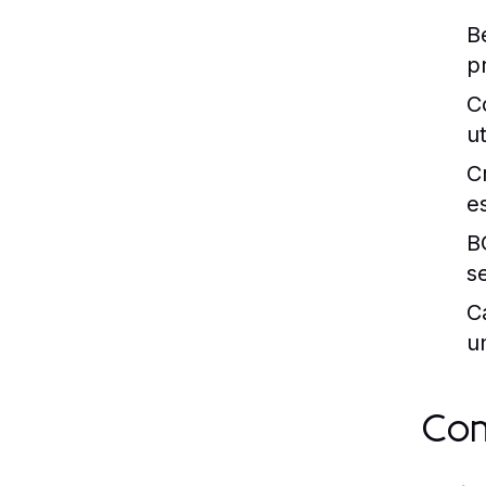
B
p
C
ut
C
e
B
s
C
u
Com