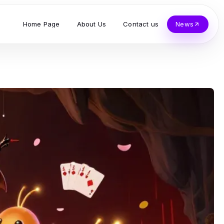
Home Page
About Us
Contact us
News