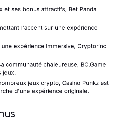
 et ses bonus attractifs, Bet Panda
, mettant l'accent sur une expérience
.
t une expérience immersive, Cryptorino
t sa communauté chaleureuse, BC.Game
 jeux.
 nombreux jeux crypto, Casino Punkz est
erche d'une expérience originale.
onus