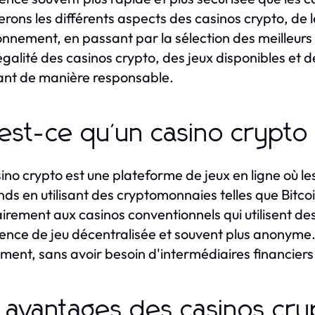
erons les différents aspects des casinos crypto, de 
onnement, en passant par la sélection des meilleur
légalité des casinos crypto, des jeux disponibles et 
ant de manière responsable.
est-ce qu'un casino crypto
ino crypto est une plateforme de jeux en ligne où les
nds en utilisant des cryptomonnaies telles que Bitcoi
irement aux casinos conventionnels qui utilisent des
ence de jeu décentralisée et souvent plus anonyme.
ment, sans avoir besoin d'intermédiaires financiers
 avantages des casinos cry