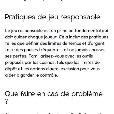
Pratiques de jeu responsable
Le jeu responsable est un principe fondamental qui
doit guider chaque joueur. Cela inclut des pratiques
telles que définir des limites de temps et d'argent,
faire des pauses fréquentes, et ne jamais chasser
ses pertes. Familiarisez-vous avec les outils
proposés par les casinos, tels que les limites de
dépôt et les options d'auto-exclusion pour vous
aider à garder le contrôle.
Que faire en cas de problème
?