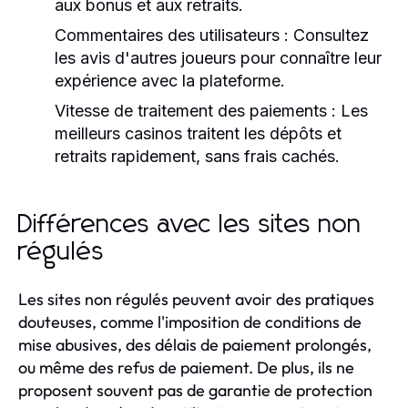
aux bonus et aux retraits.
Commentaires des utilisateurs :
Consultez
les avis d'autres joueurs pour connaître leur
expérience avec la plateforme.
Vitesse de traitement des paiements :
Les
meilleurs casinos traitent les dépôts et
retraits rapidement, sans frais cachés.
Différences avec les sites non
régulés
Les sites non régulés peuvent avoir des pratiques
douteuses, comme l'imposition de conditions de
mise abusives, des délais de paiement prolongés,
ou même des refus de paiement. De plus, ils ne
proposent souvent pas de garantie de protection