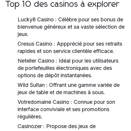
Top 10 des casinos à explorer
Lucky8 Casino :
Célèbre pour ses bonus de
bienvenue généreux et sa vaste sélection de
jeux.
Cresus Casino :
Appprécié pour ses retraits
rapides et son service clientèle efficace.
Neteller Casino :
Idéal pour les utilisateurs
de portefeuilles électroniques avec des
options de dépôt instantanées.
Wild Sultan :
Offrant une gamme variée de
jeux de table et de machines à sous.
Votredomaine Casino :
Connue pour son
interface conviviale et ses promotions
régulières.
Casinozer :
Propose des jeux de