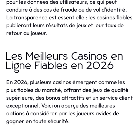
pour les données des utilisateurs, ce qui peut
conduire à des cas de fraude ou de vol d'identité.
La transparence est essentielle : les casinos fiables
publieront leurs résultats de jeux et leur taux de
retour au joueur.
Les Meilleurs Casinos en
Ligne Fiables en 2026
En 2026, plusieurs casinos émergent comme les
plus fiables du marché, offrant des jeux de qualité
supérieure, des bonus attractifs et un service client
exceptionnel. Voici un aperçu des meilleures
options à considérer par les joueurs avides de
gagner en toute sécurité.