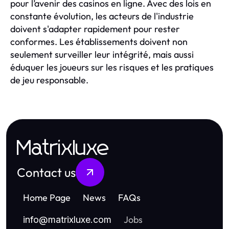
pour l’avenir des casinos en ligne. Avec des lois en
constante évolution, les acteurs de l'industrie
doivent s'adapter rapidement pour rester
conformes. Les établissements doivent non
seulement surveiller leur intégrité, mais aussi
éduquer les joueurs sur les risques et les pratiques
de jeu responsable.
Matrixluxe
Contact us
Home Page
News
FAQs
Jobs
info
@
matrixluxe.com