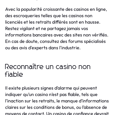
Avec la popularité croissante des casinos en ligne,
des escroqueries telles que les casinos non
licenciés et les retraits différés sont en hausse.
Restez vigilant et ne partagez jamais vos
informations bancaires avec des sites non vérifiés.
En cas de doute, consultez des forums spécialisés
ou des avis d'experts dans l'industrie.
Reconnaître un casino non
fiable
Il existe plusieurs signes d’alarme qui peuvent
indiquer qu’un casino n’est pas fiable, tels que
l’inaction sur les retraits, le manque d’informations
claires sur les conditions de bonus, ou l’absence de
moyens de contact. Un casino de confiance devrait