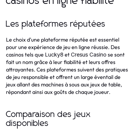
casinos en ligne fiabilité
Les plateformes réputées
Le choix d'une plateforme réputée est essentiel
pour une expérience de jeu en ligne réussie. Des
casinos tels que
et
se sont
Lucky8
Cresus Casino
fait un nom grâce à leur fiabilité et leurs offres
attrayantes. Ces plateformes suivent des pratiques
de jeu responsible et offrent un large éventail de
jeux allant des machines à sous aux jeux de table,
répondant ainsi aux goûts de chaque joueur.
Comparaison des jeux
disponibles