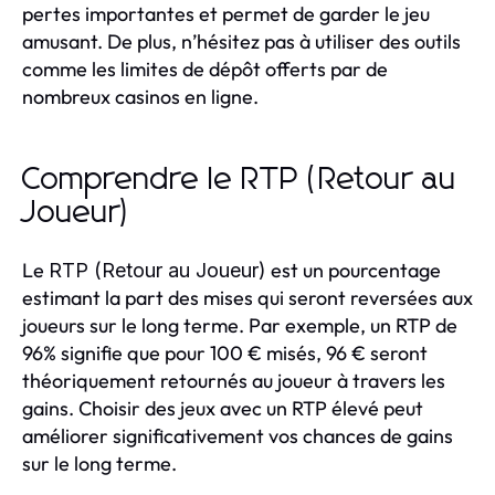
pertes importantes et permet de garder le jeu
amusant. De plus, n’hésitez pas à utiliser des outils
comme les limites de dépôt offerts par de
nombreux casinos en ligne.
Comprendre le RTP (Retour au
Joueur)
Le
est un pourcentage
RTP (Retour au Joueur)
estimant la part des mises qui seront reversées aux
joueurs sur le long terme. Par exemple, un RTP de
96% signifie que pour 100 € misés, 96 € seront
théoriquement retournés au joueur à travers les
gains. Choisir des jeux avec un RTP élevé peut
améliorer significativement vos chances de gains
sur le long terme.