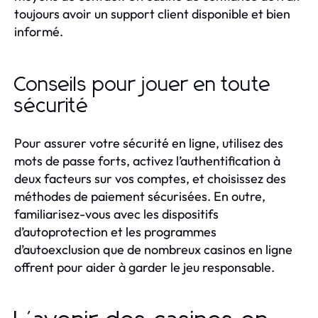
toujours avoir un support client disponible et bien
informé.
Conseils pour jouer en toute
sécurité
Pour assurer votre sécurité en ligne, utilisez des
mots de passe forts, activez l’authentification à
deux facteurs sur vos comptes, et choisissez des
méthodes de paiement sécurisées. En outre,
familiarisez-vous avec les dispositifs
d’autoprotection et les programmes
d’autoexclusion que de nombreux casinos en ligne
offrent pour aider à garder le jeu responsable.