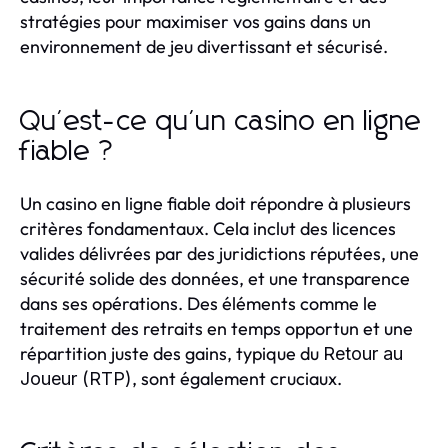
stratégies pour maximiser vos gains dans un
environnement de jeu divertissant et sécurisé.
Qu'est-ce qu'un casino en ligne
fiable ?
Un casino en ligne fiable doit répondre à plusieurs
critères fondamentaux. Cela inclut des licences
valides délivrées par des juridictions réputées, une
sécurité solide des données, et une transparence
dans ses opérations. Des éléments comme le
traitement des retraits en temps opportun et une
répartition juste des gains, typique du
Retour au
, sont également cruciaux.
Joueur (RTP)