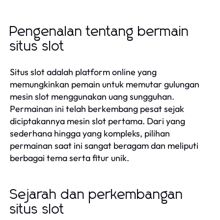
Pengenalan tentang bermain
situs slot
Situs slot adalah platform online yang
memungkinkan pemain untuk memutar gulungan
mesin slot menggunakan uang sungguhan.
Permainan ini telah berkembang pesat sejak
diciptakannya mesin slot pertama. Dari yang
sederhana hingga yang kompleks, pilihan
permainan saat ini sangat beragam dan meliputi
berbagai tema serta fitur unik.
Sejarah dan perkembangan
situs slot