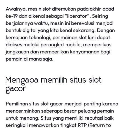
Awalnya, mesin slot ditemukan pada akhir abad
ke-19 dan dikenal sebagai “liberator”. Seiring
berjalannya waktu, mesin ini berevolusi menjadi
bentuk digital yang kita kenal sekarang. Dengan
kemajuan teknologi, permainan slot kini dapat
diakses melalui perangkat mobile, memperluas
jangkauan dan memberikan kenyamanan bagi
pemain di mana saja.
Mengapa memilih situs slot
gacor
Pemilihan situs slot gacor menjadi penting karena
mencerminkan seberapa besar peluang pemain
untuk menang. Situs yang memiliki reputasi baik
seringkali menawarkan tingkat RTP (Return to