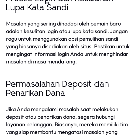
Lupa Kata Sandi
Masalah yang sering dihadapi oleh pemain baru
adalah kesulitan login atau lupa kata sandi. Jangan
ragu untuk menggunakan opsi pemulihan sandi
yang biasanya disediakan oleh situs. Pastikan untuk
mengingat informasi login Anda untuk menghindari
masalah di masa mendatang.
Permasalahan Deposit dan
Penarikan Dana
Jika Anda mengalami masalah saat melakukan
deposit atau penarikan dana, segera hubungi
layanan pelanggan. Biasanya, mereka memiliki tim
yang siap membantu mengatasi masalah yang