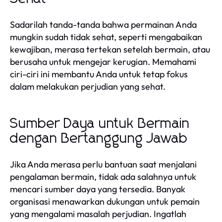
Sadarilah tanda-tanda bahwa permainan Anda
mungkin sudah tidak sehat, seperti mengabaikan
kewajiban, merasa tertekan setelah bermain, atau
berusaha untuk mengejar kerugian. Memahami
ciri-ciri ini membantu Anda untuk tetap fokus
dalam melakukan perjudian yang sehat.
Sumber Daya untuk Bermain
dengan Bertanggung Jawab
Jika Anda merasa perlu bantuan saat menjalani
pengalaman bermain, tidak ada salahnya untuk
mencari sumber daya yang tersedia. Banyak
organisasi menawarkan dukungan untuk pemain
yang mengalami masalah perjudian. Ingatlah