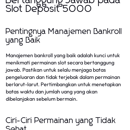
Bertanggung Jawab pada
Slot Deposit 5000
Pentingnya Manajemen Bankroll
yang Baik
Manajemen bankroll yang baik adalah kunci untuk
menikmati permainan slot secara bertanggung
jawab. Pastikan untuk selalu menjaga batas
pengeluaran dan tidak terjebak dalam permainan
berlarut-larut. Pertimbangkan untuk menetapkan
batas waktu dan jumlah uang yang akan
dibelanjakan sebelum bermain.
Ciri-Ciri Permainan yang Tidak
Sehat