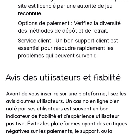
site est licencié par une autorité de jeu
reconnue.
Options de paiement : Vérifiez la diversité
des méthodes de dépôt et de retrait.
Service client : Un bon support client est
essentiel pour résoudre rapidement les
problèmes qui peuvent survenir.
Avis des utilisateurs et fiabilité
Avant de vous inscrire sur une plateforme, lisez les
avis d'autres utilisateurs. Un casino en ligne bien
noté par ses utilisateurs est souvent un bon
indicateur de fiabilité et d'expérience utilisateur
positive. Évitez les plateformes ayant des critiques
négatives sur les paiements, le support, ou la