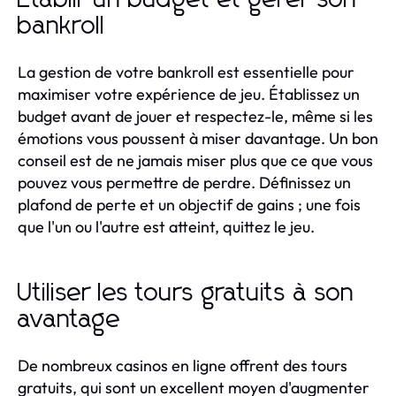
bankroll
La gestion de votre bankroll est essentielle pour
maximiser votre expérience de jeu. Établissez un
budget avant de jouer et respectez-le, même si les
émotions vous poussent à miser davantage. Un bon
conseil est de ne jamais miser plus que ce que vous
pouvez vous permettre de perdre. Définissez un
plafond de perte et un objectif de gains ; une fois
que l'un ou l'autre est atteint, quittez le jeu.
Utiliser les tours gratuits à son
avantage
De nombreux casinos en ligne offrent des tours
gratuits, qui sont un excellent moyen d'augmenter