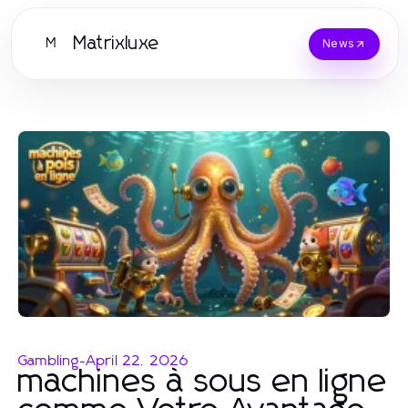
Matrixluxe
M
News
Gambling
-
April 22, 2026
machines à sous en ligne