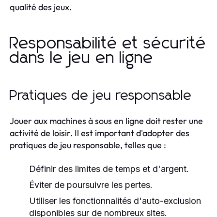
qualité des jeux.
Responsabilité et sécurité
dans le jeu en ligne
Pratiques de jeu responsable
Jouer aux machines à sous en ligne doit rester une
activité de loisir. Il est important d'adopter des
pratiques de jeu responsable, telles que :
Définir des limites de temps et d'argent.
Éviter de poursuivre les pertes.
Utiliser les fonctionnalités d'auto-exclusion
disponibles sur de nombreux sites.