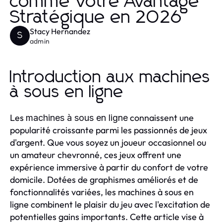
comme Votre Avantage
Stratégique en 2026
Stacy Hernandez
S
admin
Introduction aux machines
à sous en ligne
Les
connaissent une
machines à sous en ligne
popularité croissante parmi les passionnés de jeux
d'argent. Que vous soyez un joueur occasionnel ou
un amateur chevronné, ces jeux offrent une
expérience immersive à partir du confort de votre
domicile. Dotées de graphismes améliorés et de
fonctionnalités variées, les machines à sous en
ligne combinent le plaisir du jeu avec l'excitation de
potentielles gains importants. Cette article vise à