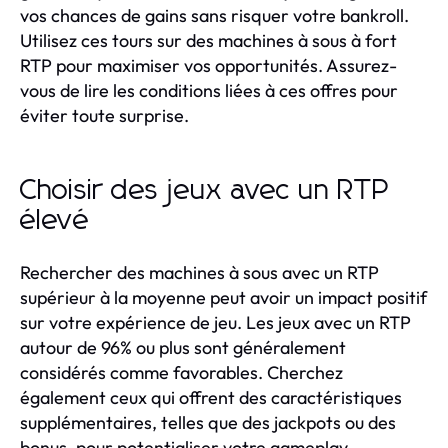
vos chances de gains sans risquer votre bankroll.
Utilisez ces tours sur des machines à sous à fort
RTP pour maximiser vos opportunités. Assurez-
vous de lire les conditions liées à ces offres pour
éviter toute surprise.
Choisir des jeux avec un RTP
élevé
Rechercher des machines à sous avec un RTP
supérieur à la moyenne peut avoir un impact positif
sur votre expérience de jeu. Les jeux avec un RTP
autour de 96% ou plus sont généralement
considérés comme favorables. Cherchez
également ceux qui offrent des caractéristiques
supplémentaires, telles que des jackpots ou des
bonus, pour potentialiser votre gameplay.