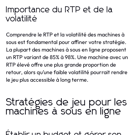
Importance du RTP et de la
volatilité
Comprendre le RTP et la volatilité des machines à
sous est fondamental pour affiner votre stratégie.
La plupart des machines à sous en ligne proposent
un RTP variant de 85% à 98%. Une machine avec un
RTP élevé offre une plus grande proportion de
retour, alors qu’une faible volatilité pourrait rendre
le jeu plus accessible à long terme.
Stratégies de jeu pour les
machines à sous en ligne
Établir un budget et gérer son