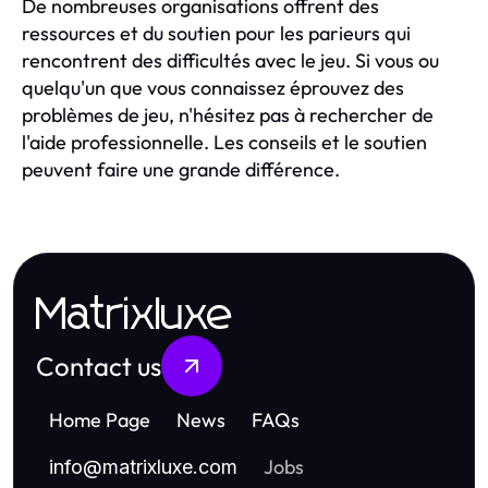
De nombreuses organisations offrent des
ressources et du soutien pour les parieurs qui
rencontrent des difficultés avec le jeu. Si vous ou
quelqu'un que vous connaissez éprouvez des
problèmes de jeu, n'hésitez pas à rechercher de
l'aide professionnelle. Les conseils et le soutien
peuvent faire une grande différence.
Matrixluxe
Contact us
Home Page
News
FAQs
Jobs
info
@
matrixluxe.com