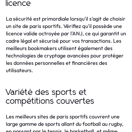
licence
La sécurité est primordiale lorsqu'il s'agit de choisir
un site de paris sportifs. Vérifiez qu'il possède une
licence valide octroyée par l'ANJ, ce qui garantit un
cadre légal et sécurisé pour vos transactions. Les
meilleurs bookmakers utilisent également des
technologies de cryptage avancées pour protéger
les données personnelles et financières des
utilisateurs.
Variété des sports et
compétitions couvertes
Les meilleurs sites de paris sportifs couvrent une
large gamme de sports allant du football au rugby,
en passant par le tennis, le basketball, et même