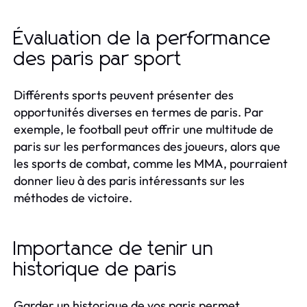
Évaluation de la performance
des paris par sport
Différents sports peuvent présenter des
opportunités diverses en termes de paris. Par
exemple, le football peut offrir une multitude de
paris sur les performances des joueurs, alors que
les sports de combat, comme les MMA, pourraient
donner lieu à des paris intéressants sur les
méthodes de victoire.
Importance de tenir un
historique de paris
Garder un historique de vos paris permet