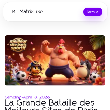
Matrixluxe
M
News
Gambling
-
April 18, 2026
La Grande Bataille des