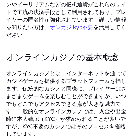
ンやイーサリアムなどの仮想通貨がこれらのサイ
トで主流の決済手段として利用されており、プレ
イヤーの匿名性が強化されています。詳しい情報
を知りたい方は、
を活用してく
オンカジ kyc不要
ださい。
オンラインカジノの基本概念
オンラインカジノとは、インターネットを通じて
カジノゲームを提供するプラットフォームを指し
ます。伝統的なカジノと同様に、プレイヤーはさ
まざまなゲームを楽しむことができますが、いつ
でもどこでもアクセスできる点が大きな魅力で
す。一般的なオンラインカジノでは、入金や出金
時に本人確認（KYC）が求められることが多いで
すが、KYC不要のカジノではそのプロセスを省略
しています。