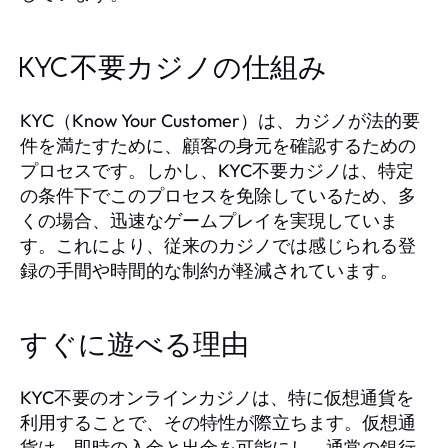
KYC不要カジノの仕組み
KYC（Know Your Customer）は、カジノが法的要
件を満たすために、顧客の身元を確認するための
プロセスです。しかし、KYC不要カジノは、特定
の条件下でこのプロセスを免除しているため、多
くの場合、迅速なゲームプレイを実現していま
す。これにより、従来のカジノでは感じられる登
録の手間や時間的な制約が軽減されています。
すぐに遊べる理由
KYC不要のオンラインカジノは、特に仮想通貨を
利用することで、その特性が際立ちます。仮想通
貨は、即時の入金と出金を可能にし、通常の銀行