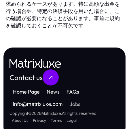
求められるケースがあります。特に高額な出金を
行う場合や、特定の決済手段を用いた場合に、こ
の確認が必要になることがあります。事前に規約
を確認しておくことが不可欠です。
Matrixluxe
Contact us
Home Page
News
FAQs
Jobs
info
@
matrixluxe.com
Copyright
©
2026
Matrixluxe
.
All rights reserved
About Us
Privacy
Terms
Legal