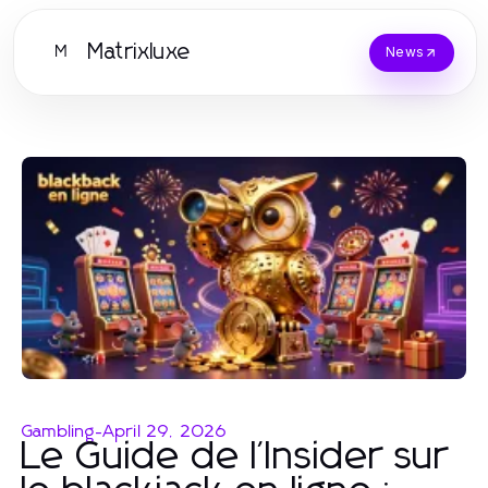
Matrixluxe
M
News
Gambling
-
April 29, 2026
Le Guide de l'Insider sur