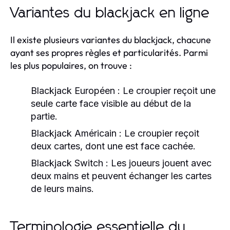
Variantes du blackjack en ligne
Il existe plusieurs variantes du blackjack, chacune
ayant ses propres règles et particularités. Parmi
les plus populaires, on trouve :
Blackjack Européen :
Le croupier reçoit une
seule carte face visible au début de la
partie.
Blackjack Américain :
Le croupier reçoit
deux cartes, dont une est face cachée.
Blackjack Switch :
Les joueurs jouent avec
deux mains et peuvent échanger les cartes
de leurs mains.
Terminologie essentielle du