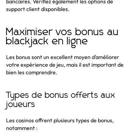
bancaires. Vérifiez également les options de
support client disponibles.
Maximiser vos bonus au
blackjack en ligne
Les bonus sont un excellent moyen d’améliorer
votre expérience de jeu, mais il est important de
bien les comprendre.
Types de bonus offerts aux
joueurs
Les casinos offrent plusieurs types de bonus,
notamment :