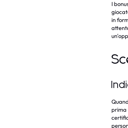
I bonu
giocat
in for
attent
un'opp
Sc
Ind
Quando
prima 
certif
person