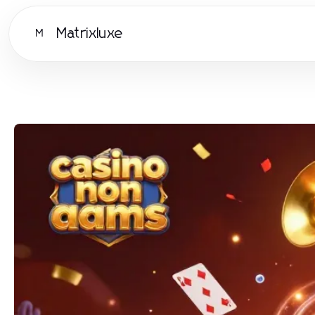
Matrixluxe
M