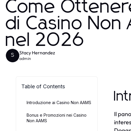
Come Ottenere 
di Casino Non
nel 2026
Stacy Hernandez
S
admin
Table of Contents
In
Introduzione ai Casino Non AAMS
Il pan
Bonus e Promozioni nei Casino
Non AAMS
intere
Dogane