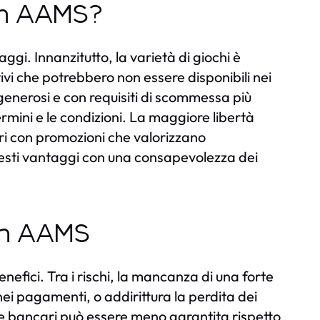
Non AAMS?
ggi. Innanzitutto, la varietà di giochi è
tivi che potrebbero non essere disponibili nei
 generosi e con requisiti di scommessa più
ermini e le condizioni. La maggiore libertà
ori con promozioni che valorizzano
questi vantaggi con una consapevolezza dei
Non AAMS
fici. Tra i rischi, la mancanza di una forte
nei pagamenti, o addirittura la perdita dei
li e bancari può essere meno garantita rispetto