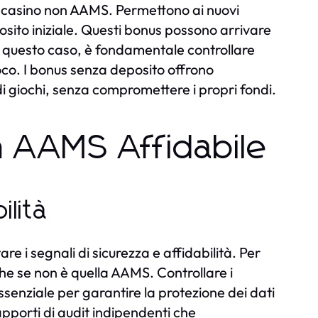
nei casino non AAMS. Permettono ai nuovi
osito iniziale. Questi bonus possono arrivare
e in questo caso, è fondamentale controllare
ioco. I bonus senza deposito offrono
 di giochi, senza compromettere i propri fondi.
n AAMS Affidabile
ilità
 i segnali di sicurezza e affidabilità. Per
che se non è quella AAMS. Controllare i
ssenziale per garantire la protezione dei dati
apporti di audit indipendenti che