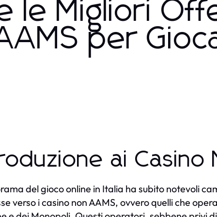
le Migliori Off
 AAMS per Gioca
troduzione ai Casin
orama del gioco online in Italia ha subito notevoli c
sse verso i casino non AAMS, ovvero quelli che opera
 e dei Monopoli. Questi operatori, sebbene privi di