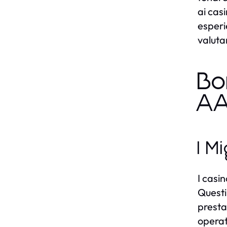
ai cas
esperi
valuta
Bo
A
I M
I casin
Questi
presta
operat