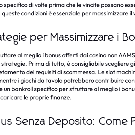
 specifico di volte prima che le vincite possano esser
 queste condizioni è essenziale per massimizzare il 
ategie per Massimizzare i B
ruttare al meglio i bonus offerti dai casino non AA
 strategie. Prima di tutto, è consigliabile sceglier
tamento dei requisiti di scommessa. Le slot machin
entre i giochi da tavolo potrebbero contribuire con p
re un bankroll specifico per sfruttare al meglio i bon
caricare le proprie finanze.
us Senza Deposito: Come 