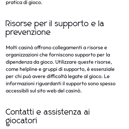
pratica di gioco.
Risorse per il supporto e la
prevenzione
Molti casinò offrono collegamenti a risorse e
organizzazioni che forniscono supporto per la
dipendenza da gioco. Utilizzare queste risorse,
come helpline e gruppi di supporto, è essenziale
per chi può avere difficoltà legate al gioco. Le
informazioni riguardanti il supporto sono spesso
accessibili sul sito web del casinò.
Contatti e assistenza ai
giocatori