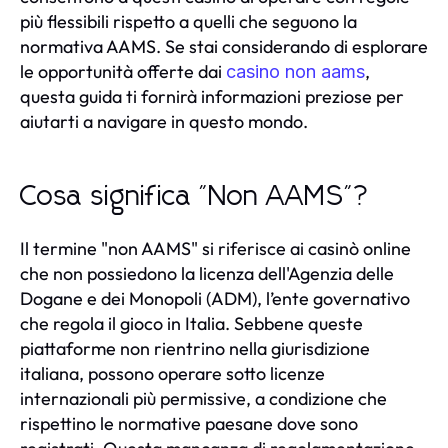
più flessibili rispetto a quelli che seguono la
normativa AAMS. Se stai considerando di esplorare
le opportunità offerte dai
,
casino non aams
questa guida ti fornirà informazioni preziose per
aiutarti a navigare in questo mondo.
Cosa significa "Non AAMS"?
Il termine "non AAMS" si riferisce ai casinò online
che non possiedono la licenza dell'Agenzia delle
Dogane e dei Monopoli (ADM), l’ente governativo
che regola il gioco in Italia. Sebbene queste
piattaforme non rientrino nella giurisdizione
italiana, possono operare sotto licenze
internazionali più permissive, a condizione che
rispettino le normative paesane dove sono