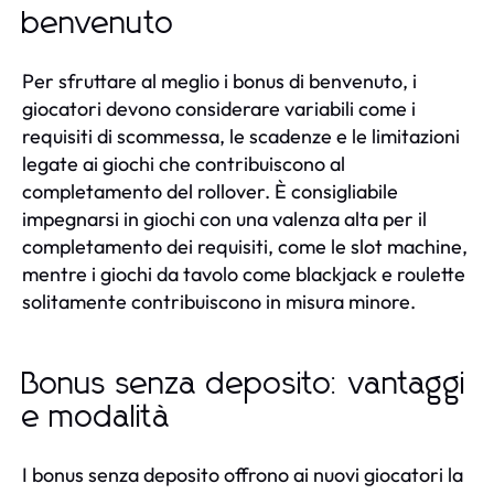
benvenuto
Per sfruttare al meglio i bonus di benvenuto, i
giocatori devono considerare variabili come i
requisiti di scommessa, le scadenze e le limitazioni
legate ai giochi che contribuiscono al
completamento del rollover. È consigliabile
impegnarsi in giochi con una valenza alta per il
completamento dei requisiti, come le slot machine,
mentre i giochi da tavolo come blackjack e roulette
solitamente contribuiscono in misura minore.
Bonus senza deposito: vantaggi
e modalità
I bonus senza deposito offrono ai nuovi giocatori la