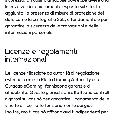
licenza valida, chiaramente esposta sul sito. In
aggiunta, la presenza di misure di protezione dei
dati, come la crittografia SSL, è fondamentale per
garantire la sicurezza delle transazioni e delle
informazioni personali.
Licenze e regolamenti
internazionali
Le licenze rilasciate da autorità di regolazione
esterne, come la Malta Gaming Authority o la
Curacao eGaming, forniscono garanzie di
affidabilità. Queste giurisdizioni effettuano controlli
rigorosi sui casinò per garantire il pagamento delle
vincite e il corretto funzionamento dei giochi.
Inoltre, molti casinò offrono audit indipendenti per