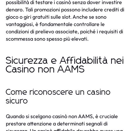
possibilità di testare i casinò senza dover investire
denaro. Tali promozioni possono includere crediti di
gioco o giri gratuiti sulle slot. Anche se sono
vantaggiosi, è fondamentale controllare le
condizioni di prelievo associate, poiché i requisiti di
scommessa sono spesso più elevati.
Sicurezza e Affidabilità nei
Casino non AAMS
Come riconoscere un casino
sicuro
Quando si scelgono casinò non AAMS, è cruciale
prestare attenzione a determinati segnali di
sicurezza. Un casinò affidabile dovrebbe avere una