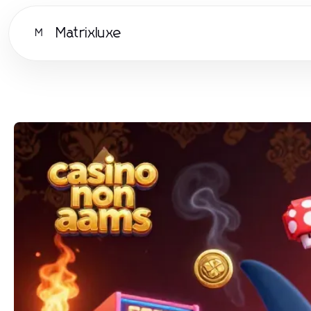
Matrixluxe
M