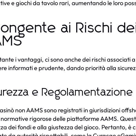
tive e giochi da tavolo rari, aumentando le loro possi
songente ai Rischi d
AMS
ante i vantaggi, ci sono anche dei rischi associati a 
re informati e prudente, dando priorità alla sicurezz
urezza e Regolamentazione
asinò non AAMS sono registrati in giurisdizioni offsho
 normative rigorose delle piattaforme AAMS. Questo
za dei fondi e alla giustezza del gioco. Pertanto, è c
iate da autorità rispettabili, come la Curacao eGam