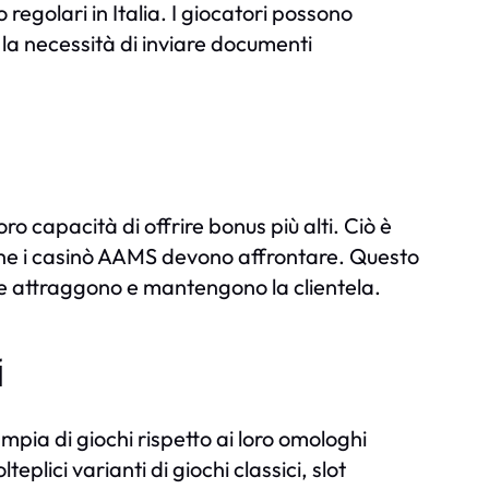
regolari in Italia. I giocatori possono
 la necessità di inviare documenti
o capacità di offrire bonus più alti. Ciò è
che i casinò AAMS devono affrontare. Questo
he attraggono e mantengono la clientela.
i
mpia di giochi rispetto ai loro omologhi
plici varianti di giochi classici, slot