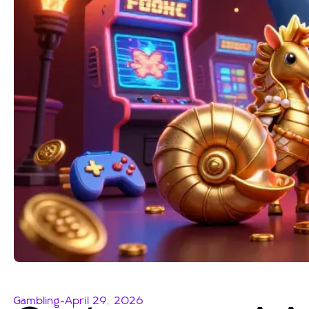
Gambling
-
April 29, 2026