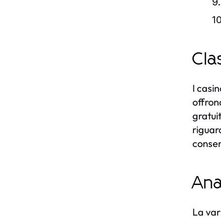
9
1
Cla
I casi
offron
gratuit
riguar
consen
Ana
La var