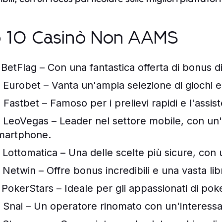
 10 Casinò Non AAMS
. BetFlag – Con una fantastica offerta di bonus d
. Eurobet – Vanta un'ampia selezione di giochi e
 Fastbet – Famoso per i prelievi rapidi e l'assist
. LeoVegas – Leader nel settore mobile, con un'
martphone.
. Lottomatica – Una delle scelte più sicure, con u
 Netwin – Offre bonus incredibili e una vasta libr
. PokerStars – Ideale per gli appassionati di pok
. Snai – Un operatore rinomato con un'interess