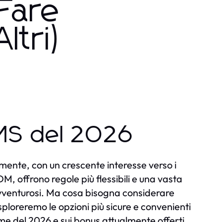
Fare
ltri)
AMS del 2026
amente, con un crescente interesse verso i
DM, offrono regole più flessibili e una vasta
vventurosi. Ma cosa bisogna considerare
ploreremo le opzioni più sicure e convenienti
orme del 2026 e sui bonus attualmente offerti.