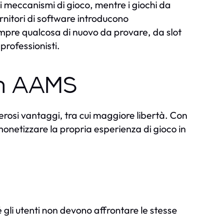
i meccanismi di gioco, mentre i giochi da
rnitori di software introducono
sempre qualcosa di nuovo da provare, da slot
 professionisti.
on AAMS
rosi vantaggi, tra cui maggiore libertà. Con
 monetizzare la propria esperienza di gioco in
gli utenti non devono affrontare le stesse