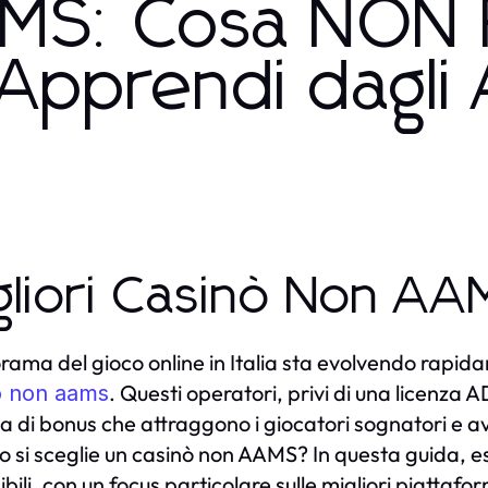
AMS: Cosa NON 
Apprendi dagli A
gliori Casinò Non A
orama del gioco online in Italia sta evolvendo rapid
. Questi operatori, privi di una licenza A
o non aams
di bonus che attraggono i giocatori sognatori e a
 si sceglie un casinò non AAMS? In questa guida, es
ibili, con un focus particolare sulle migliori piattaf