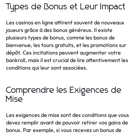
Types de Bonus et Leur Impact
Les casinos en ligne attirent souvent de nouveaux
joueurs grâce à des bonus généreux. Il existe
plusieurs types de bonus, comme les bonus de
bienvenue, les tours gratuits, et les promotions sur
dépôt. Ces incitations peuvent augmenter votre
bankroll, mais il est crucial de lire attentivement les
conditions qui leur sont associées.
Comprendre les Exigences de
Mise
Les exigences de mise sont des conditions que vous
devez remplir avant de pouvoir retirer vos gains de
bonus. Par exemple, si vous recevez un bonus de