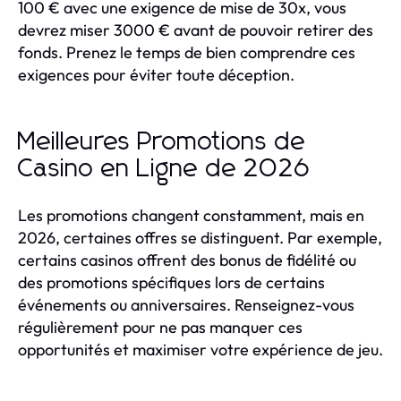
100 € avec une exigence de mise de 30x, vous
devrez miser 3000 € avant de pouvoir retirer des
fonds. Prenez le temps de bien comprendre ces
exigences pour éviter toute déception.
Meilleures Promotions de
Casino en Ligne de 2026
Les promotions changent constamment, mais en
2026, certaines offres se distinguent. Par exemple,
certains casinos offrent des bonus de fidélité ou
des promotions spécifiques lors de certains
événements ou anniversaires. Renseignez-vous
régulièrement pour ne pas manquer ces
opportunités et maximiser votre expérience de jeu.