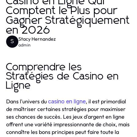
Casino en Ligne Qui
Comptent le Plus pour
Gagner Stratégiquement
en 2026
Stacy Hernandez
S
admin
Comprendre les
Stratégies de Casino en
Ligne
Dans l'univers du
, il est primordial
casino en ligne
de maîtriser certaines stratégies pour maximiser
ses chances de succès. Les jeux d'argent en ligne
offrent une variété impressionnante de choix, mais
connaître les bons principes peut faire toute la