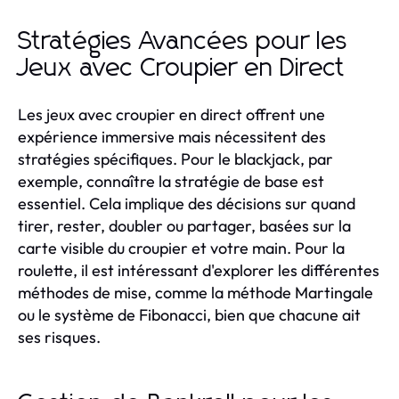
Stratégies Avancées pour les
Jeux avec Croupier en Direct
Les jeux avec croupier en direct offrent une
expérience immersive mais nécessitent des
stratégies spécifiques. Pour le blackjack, par
exemple, connaître la stratégie de base est
essentiel. Cela implique des décisions sur quand
tirer, rester, doubler ou partager, basées sur la
carte visible du croupier et votre main. Pour la
roulette, il est intéressant d'explorer les différentes
méthodes de mise, comme la méthode Martingale
ou le système de Fibonacci, bien que chacune ait
ses risques.