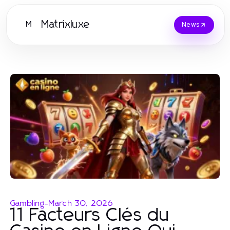
Matrixluxe
M
News
Gambling
-
March 30, 2026
11 Facteurs Clés du