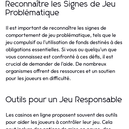
Reconnaître les Signes de Jeu
Problématique
Il est important de reconnaître les signes de
comportement de jeu problématique, tels que le
jeu compulsif ou l'utilisation de fonds destinés à des
obligations essentielles. Si vous ou quelqu'un que
vous connaissez est confronté à ces défis, il est
crucial de demander de l'aide. De nombreux
organismes offrent des ressources et un soutien
pour les joueurs en difficulté.
Outils pour un Jeu Responsable
Les casinos en ligne proposent souvent des outils
pour aider les joueurs à contrôler leur jeu. Cela