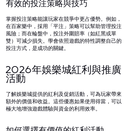
有效的投注策略與技巧
掌握投注策略能讓玩家在競爭中更占優勢。例如，
在百家樂中，採用「平注」策略可以幫助管理投注
風險；而在輪盤中，投注外圍賠率（如紅黑或單
雙）可減少損失。學會依照遊戲的特性調整自己的
投注方式，是成功的關鍵。
2026年娛樂城紅利與推廣
活動
了解娛樂城提供的紅利及促銷活動，可為玩家帶來
額外的價值和收益。這些優惠如果使用得當，可以
極大地增強遊戲體驗與資金的利用效率。
如何選擇有價值的紅利活動