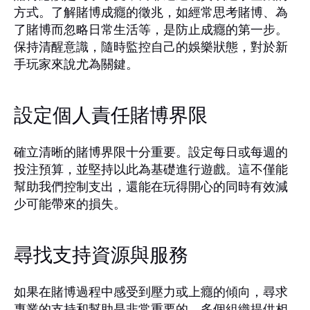
方式。了解賭博成癮的徵兆，如經常思考賭博、為
了賭博而忽略日常生活等，是防止成癮的第一步。
保持清醒意識，隨時監控自己的娛樂狀態，對於新
手玩家來說尤為關鍵。
設定個人責任賭博界限
確立清晰的賭博界限十分重要。設定每日或每週的
投注預算，並堅持以此為基礎進行遊戲。這不僅能
幫助我們控制支出，還能在玩得開心的同時有效減
少可能帶來的損失。
尋找支持資源與服務
如果在賭博過程中感受到壓力或上癮的傾向，尋求
專業的支持和幫助是非常重要的。多個組織提供相