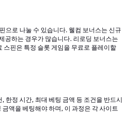
스핀으로 나눌 수 있습니다. 웰컴 보너스는 신규
 제공하는 경우가 많습니다. 리로딩 보너스는
료 스핀은 특정 슬롯 게임을 무료로 플레이할
 한정 시간, 최대 베팅 금액 등 조건을 반드시
금액을 베팅해야 하며, 이 과정은 각 사이트