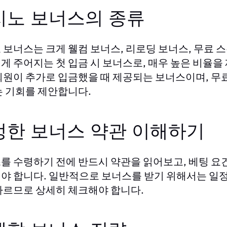
지노 보너스의 종류
 보너스는 크게 웰컴 보너스, 리로딩 보너스, 무료 
게 주어지는 첫 입금 시 보너스로, 매우 높은 비율을
회원이 추가로 입금했을 때 제공되는 보너스이며, 무
는 기회를 제안합니다.
정한 보너스 약관 이해하기
를 수령하기 전에 반드시 약관을 읽어보고, 베팅 요건,
야 합니다. 일반적으로 보너스를 받기 위해서는 일정 
다르므로 상세히 체크해야 합니다.