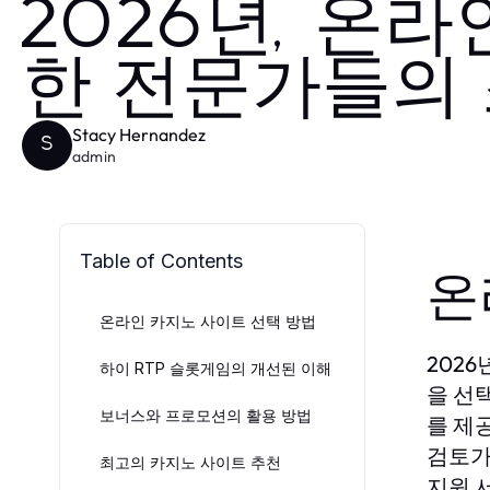
2026년, 온라
한 전문가들의
Stacy Hernandez
S
admin
Table of Contents
온
온라인 카지노 사이트 선택 방법
202
하이 RTP 슬롯게임의 개선된 이해
을 선
보너스와 프로모션의 활용 방법
를 제
검토가
최고의 카지노 사이트 추천
지원 