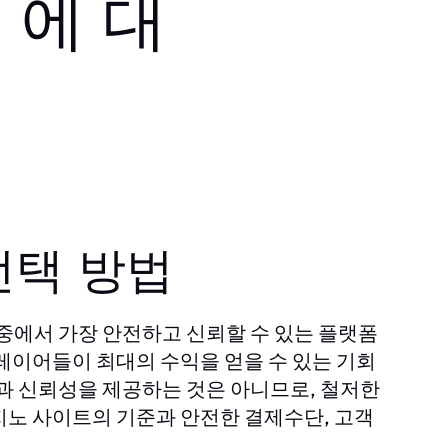
 에 대
선택 방법
 중에서 가장 안전하고 신뢰할 수 있는 플랫폼
레이어들이 최대의 수익을 얻을 수 있는 기회
안과 신뢰성을 제공하는 것은 아니므로, 철저한
지노 사이트의 기준과 안전한 결제수단, 고객