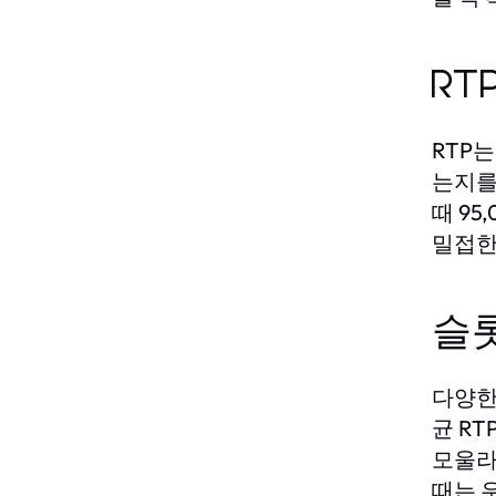
RT
RTP는
는지를
때 9
밀접한
슬롯
다양한
균 RT
모울라
때는 