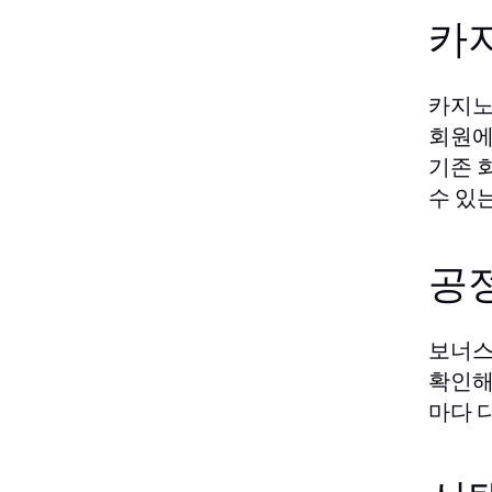
카
카지노
회원에
기존 
수 있
공
보너스
확인해
마다 