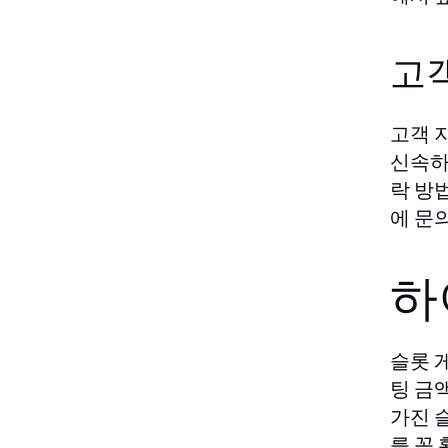
고
고객 
신속하
락 방
에 문
하
슬롯 
팅 금
가진 
를 꼭