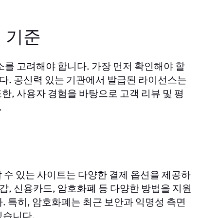
 기준
소를 고려해야 합니다. 가장 먼저 확인해야 할
다. 공신력 있는 기관에서 발급된 라이선스는
, 사용자 경험을 바탕으로 고객 리뷰 및 평
.
 수 있는 사이트는 다양한 결제 옵션을 제공하
갑, 신용카드, 암호화폐 등 다양한 방법을 지원
. 특히, 암호화폐는 최근 보안과 익명성 측면
있습니다.