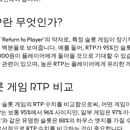
P란 무엇인가?
 'Return to Player'의 약자로, 특정 슬롯 게
 백분율로 보여줍니다. 예를 들어, RTP가 95%인 슬
5,000원이 플레이어에게 돌아올 것으로 기대할 수 
 관련이 있으며, 높은 RTP는 플레이어에게 유리한 
 게임 RTP 비교
 슬롯 게임의 RTP 수치를 비교함으로써, 어떤 게임이
P는 보통 95%에서 96% 사이지만, 일부 게임은 97% 
'와 같은 유명한 슬롯은 88%의 하우스 엣지를 가질 
우선적으로 RTP 수치를 비교하는 것이 중요합니다.