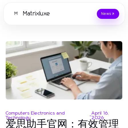
Matrixluxe
M
News
Computers Electronics and
April 16,
-
Technology
2026
爱思助手官网：有效管理