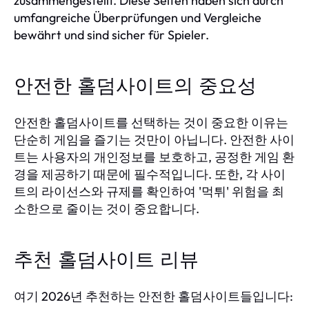
zusammengestellt. Diese Seiten haben sich durch
umfangreiche Überprüfungen und Vergleiche
bewährt und sind sicher für Spieler.
안전한 홀덤사이트의 중요성
안전한 홀덤사이트를 선택하는 것이 중요한 이유는
단순히 게임을 즐기는 것만이 아닙니다. 안전한 사이
트는 사용자의 개인정보를 보호하고, 공정한 게임 환
경을 제공하기 때문에 필수적입니다. 또한, 각 사이
트의 라이선스와 규제를 확인하여 '먹튀' 위험을 최
소한으로 줄이는 것이 중요합니다.
추천 홀덤사이트 리뷰
여기 2026년 추천하는 안전한 홀덤사이트들입니다: