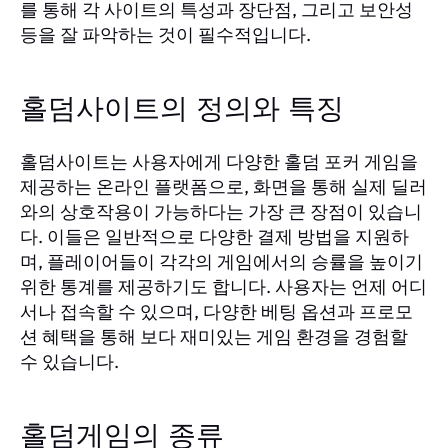
를 통해 각 사이트의 특성과 장단점, 그리고 보안성
등을 잘 파악하는 것이 필수적입니다.
홀덤사이트의 정의와 특징
홀덤사이트는 사용자에게 다양한 홀덤 포커 게임을
제공하는 온라인 플랫폼으로, 화면을 통해 실제 딜러
와의 상호작용이 가능하다는 가장 큰 장점이 있습니
다. 이들은 일반적으로 다양한 결제 방법을 지원하
며, 플레이어들이 각각의 게임에서의 승률을 높이기
위한 통계를 제공하기도 합니다. 사용자는 언제 어디
서나 접속할 수 있으며, 다양한 베팅 옵션과 프로모
션 혜택을 통해 보다 재미있는 게임 환경을 경험할
수 있습니다.
홀덤게임의 종류