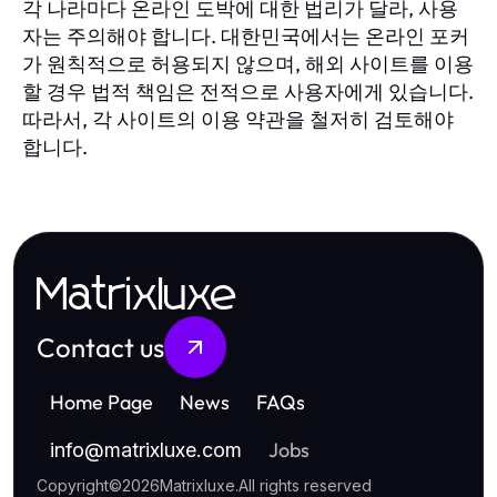
각 나라마다 온라인 도박에 대한 법리가 달라, 사용
자는 주의해야 합니다. 대한민국에서는 온라인 포커
가 원칙적으로 허용되지 않으며, 해외 사이트를 이용
할 경우 법적 책임은 전적으로 사용자에게 있습니다.
따라서, 각 사이트의 이용 약관을 철저히 검토해야
합니다.
Matrixluxe
Contact us
Home Page
News
FAQs
Jobs
info
@
matrixluxe.com
Copyright
©
2026
Matrixluxe
.
All rights reserved