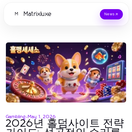
Matrixluxe
M
News
Gambling
-
May 1, 2026
2026년 홀덤사이트 전략