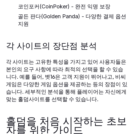
코인포커(CoinPoker)
- 완전 익명 보장
골든 판다(Golden Panda)
- 다양한 결제 옵션
지원
각 사이트의 장단점 분석
각 사이트는 고유한 특성을 가지고 있어 사용자들은
본인의 요구 사항에 따라 최적의 선택을 할 수 있습
니다. 예를 들어, 벳16은 고객 지원이 뛰어나고, 비씨
게임은 다양한 게임 옵션을 제공하는 등의 장점이 있
습니다. 세부적인 분석을 통해 플레이어는 자신에게
맞는 홀덤사이트를 선택할 수 있습니다.
홀덤을 처음 시작하는 초보
자를 위한 가이드