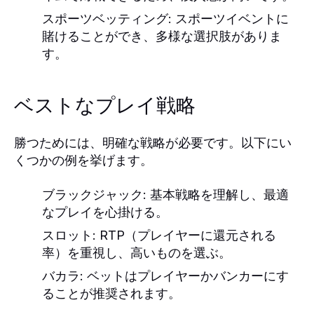
スポーツベッティング:
スポーツイベントに
賭けることができ、多様な選択肢がありま
す。
ベストなプレイ戦略
勝つためには、明確な戦略が必要です。以下にい
くつかの例を挙げます。
ブラックジャック:
基本戦略を理解し、最適
なプレイを心掛ける。
スロット:
RTP（プレイヤーに還元される
率）を重視し、高いものを選ぶ。
バカラ:
ベットはプレイヤーかバンカーにす
ることが推奨されます。