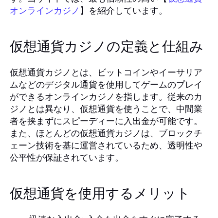
】を紹介しています。
オンラインカジノ
仮想通貨カジノの定義と仕組み
仮想通貨カジノとは、ビットコインやイーサリア
ムなどのデジタル通貨を使用してゲームのプレイ
ができるオンラインカジノを指します。従来のカ
ジノとは異なり、仮想通貨を使うことで、中間業
者を挟まずにスピーディーに入出金が可能です。
また、ほとんどの仮想通貨カジノは、ブロックチ
ェーン技術を基に運営されているため、透明性や
公平性が保証されています。
仮想通貨を使用するメリット