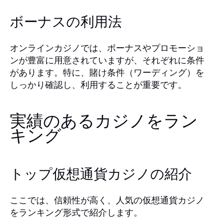
ボーナスの利用法
オンラインカジノでは、ボーナスやプロモーショ
ンが豊富に用意されていますが、それぞれに条件
があります。特に、賭け条件（ワーディング）を
しっかり確認し、利用することが重要です。
実績のあるカジノをラン
キング
トップ仮想通貨カジノの紹介
ここでは、信頼性が高く、人気の仮想通貨カジノ
をランキング形式で紹介します。