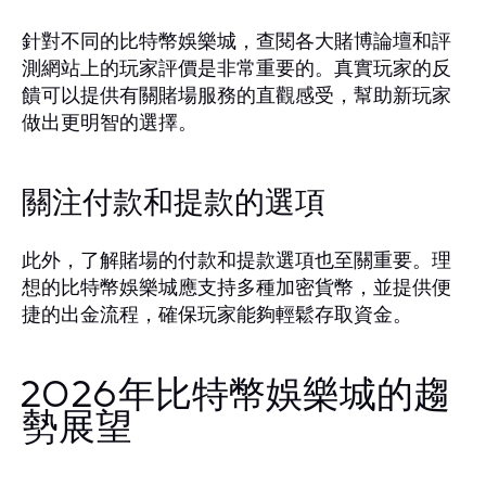
針對不同的比特幣娛樂城，查閱各大賭博論壇和評
測網站上的玩家評價是非常重要的。真實玩家的反
饋可以提供有關賭場服務的直觀感受，幫助新玩家
做出更明智的選擇。
關注付款和提款的選項
此外，了解賭場的付款和提款選項也至關重要。理
想的比特幣娛樂城應支持多種加密貨幣，並提供便
捷的出金流程，確保玩家能夠輕鬆存取資金。
2026年比特幣娛樂城的趨
勢展望