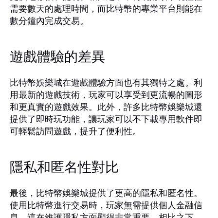
需要數天的處理時間，而比特幣的專業平台則能在
數分鐘內完成交易。
遊戲體驗的差異
比特幣娛樂城在遊戲體驗方面也有其獨特之處。利
用最新的遊戲技術，玩家可以享受到更流暢的圖形
和更真實的遊戲效果。此外，許多比特幣娛樂城還
提供了即時玩功能，讓玩家可以不下載專用軟件即
可輕鬆訪問遊戲，提升了便利性。
隱私和匿名性對比
最後，比特幣娛樂城提供了更高的隱私和匿名性。
使用比特幣進行交易時，玩家無需提供個人金融信
息，這在維護隱私方面顯得非常重要。相比之下，