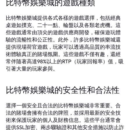
比特幣娛樂城的遊戲種類
比特幣娛樂城提供各式各樣的遊戲選擇，包括經典
桌遊如撲克、二十一點、輪盤以及各類老虎機。這
些遊戲通常由頂尖的遊戲供應商開發，確保遊玩體
驗的流暢性和公正性。此外，許多比特幣娛樂城還
提供現場荷官遊戲，玩家可以透過高品質的串流技
術體驗真正的賭場氛圍。這些遊戲不僅有趣，還經
常伴隨著高達98%以上的RTP（玩家回報率）值，吸
引著大量的玩家參與。
比特幣娛樂城的安全性和合法性
選擇一個安全且合法的比特幣娛樂城非常重要。合
法的賭場會擁有合法的牌照，並採用最新的安全技
術來保護玩家的個人及財務信息。這些平台通常會
提供SSL加密、兩步驟驗證和其他安全措施以防止詐