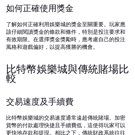
如何正確使用獎金
了解如何正確利用娛樂城的獎金至關重要。玩家應
該仔細閱讀獎金的條款和條件，特別是投注要求和
有效期限。在選擇獎金獎勵時，應考慮自己的投注
風格和遊戲偏好，以提高獲勝的機會。
比特幣娛樂城與傳統賭場比
較
交易速度及手續費
比特幣娛樂城的交易速度通常遠超傳統賭場。加密
貨幣的付款處理快捷且手續費低，這使得玩家可以
更快地存款和提現。相比之下，傳統財政系統往往