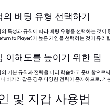
적의 베팅 유형 선택하기
임의 특성과 규칙에 따라 베팅 유형을 선택하는 것이 중요
Return to Player)가 높은 게임을 선택하는 것이 유
임 이해도를 높이기 위한 팁
임의 기본 규칙과 전략을 미리 학습하고 준비함으로써 
나 바카라 같은 경우 다양한 전략이 존재하므로, 기
인 및 지갑 사용법