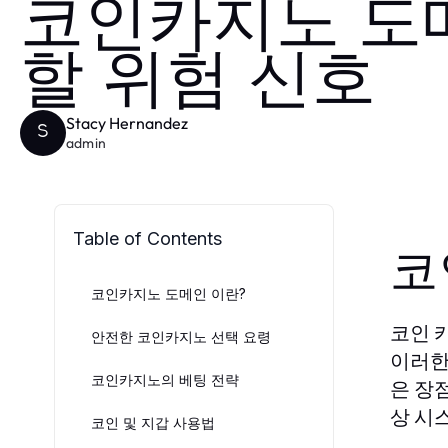
코인카지노 도메
할 위험 신호
Stacy Hernandez
S
admin
Table of Contents
코
코인카지노 도메인 이란?
코인 
안전한 코인카지노 선택 요령
이러한
코인카지노의 베팅 전략
은 장
상 시
코인 및 지갑 사용법