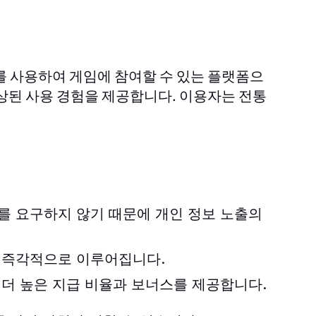
를 사용하여 게임에 참여할 수 있는 플랫폼으
상된 사용 경험을 제공합니다. 이용자는 전통
를 요구하지 않기 때문에 개인 정보 노출의
가 즉각적으로 이루어집니다.
 더 높은 지급 비율과 보너스를 제공합니다.