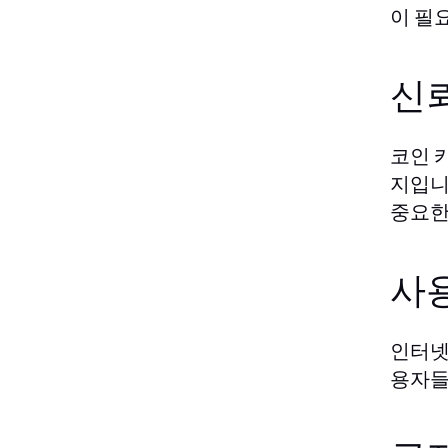
이 필
신
코인 
지입니
중요한
사
인터넷
용자들