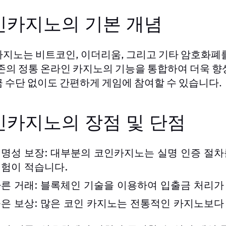
인카지노의 기본 개념
카지노는 비트코인, 이더리움, 그리고 기타 암호화폐
기존의 정통 온라인 카지노의 기능을 통합하여 더욱 향
금 수단 없이도 간편하게 게임에 참여할 수 있습니다.
인카지노의 장점 및 단점
명성 보장: 대부분의 코인카지노는 실명 인증 절차
험이 적습니다.
른 거래: 블록체인 기술을 이용하여 입출금 처리
은 보상: 많은 코인 카지노는 전통적인 카지노보다