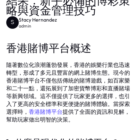
結果：新手必備的博彩策
略與資金管理技巧
Stacy Hernandez
S
admin
香港賭博平台概述
隨著數位化浪潮蓬勃發展，香港的娛樂行業也迅速
轉型，形成了多元且豐富的網上賭博生態。現今的
香港賭博平台不僅包括傳統的賭博遊戲，如百家樂
和二十一點，還拓展到了加密貨幣博彩和直播賭場
等新興領域。這不僅提供了玩家更多的選擇，也引
入了更高的安全標準和更便捷的賭博體驗。當探索
選擇時，
提供了全面的資訊和見解，
香港賭博平台
幫助玩家做出明智的決策。