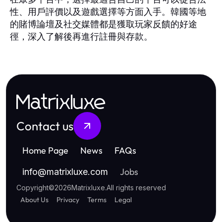
性、用戶評價以及遊戲選擇等方面入手。韓國等地
的賭博論壇及社交媒體都是獲取玩家反饋的好途
徑，深入了解後再進行註冊與存款。
Matrixluxe
Contact us
Home Page
News
FAQs
Jobs
info
@
matrixluxe.com
Copyright
©
2026
Matrixluxe
.
All rights reserved
About Us
Privacy
Terms
Legal