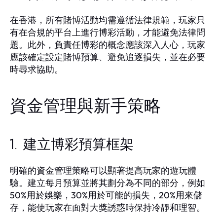
在香港，所有賭博活動均需遵循法律規範，玩家只
有在合規的平台上進行博彩活動，才能避免法律問
題。此外，負責任博彩的概念應該深入人心，玩家
應該確定設定賭博預算、避免追逐損失，並在必要
時尋求協助。
資金管理與新手策略
1. 建立博彩預算框架
明確的資金管理策略可以顯著提高玩家的遊玩體
驗。建立每月預算並將其劃分為不同的部分，例如
50%用於娛樂，30%用於可能的損失，20%用來儲
存，能使玩家在面對大獎誘惑時保持冷靜和理智。