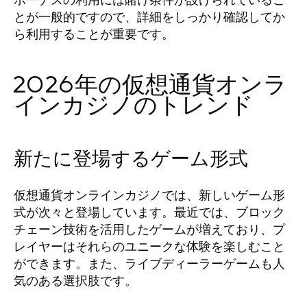
とが一般的ですので、詳細をしっかり確認してか
ら利用することが重要です。
2026年の仮想通貨オンラ
インカジノのトレンド
新たに登場するゲーム形式
仮想通貨オンラインカジノでは、新しいゲーム形
式が次々と登場しています。最近では、ブロック
チェーン技術を活用したゲームが増えており、プ
レイヤーはそれらのユニークな体験を楽しむこと
ができます。また、ライブディーラーゲームも人
気のある選択肢です。