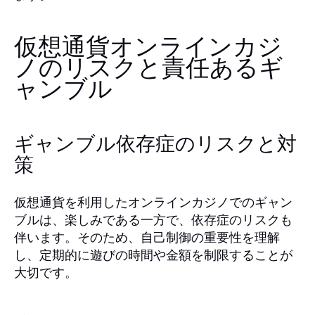
仮想通貨オンラインカジ
ノのリスクと責任あるギ
ャンブル
ギャンブル依存症のリスクと対
策
仮想通貨を利用したオンラインカジノでのギャン
ブルは、楽しみである一方で、依存症のリスクも
伴います。そのため、自己制御の重要性を理解
し、定期的に遊びの時間や金額を制限することが
大切です。