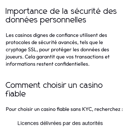
Importance de la sécurité des
données personnelles
Les casinos dignes de confiance utilisent des
protocoles de sécurité avancés, tels que le
cryptage SSL, pour protéger les données des
joueurs. Cela garantit que vos transactions et
informations restent confidentielles.
Comment choisir un casino
fiable
Pour choisir un casino fiable sans KYC, recherchez :
Licences délivrées par des autorités