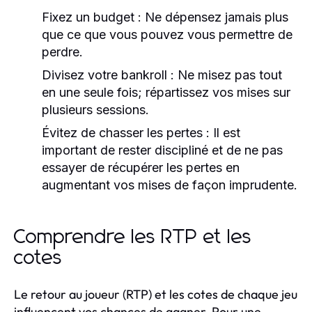
Fixez un budget :
Ne dépensez jamais plus
que ce que vous pouvez vous permettre de
perdre.
Divisez votre bankroll :
Ne misez pas tout
en une seule fois; répartissez vos mises sur
plusieurs sessions.
Évitez de chasser les pertes :
Il est
important de rester discipliné et de ne pas
essayer de récupérer les pertes en
augmentant vos mises de façon imprudente.
Comprendre les RTP et les
cotes
Le retour au joueur (RTP) et les cotes de chaque jeu
influencent vos chances de gagner. Pour une