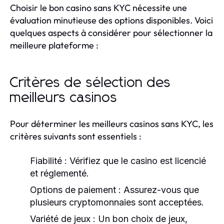
Choisir le bon casino sans KYC nécessite une
évaluation minutieuse des options disponibles. Voici
quelques aspects à considérer pour sélectionner la
meilleure plateforme :
Critères de sélection des
meilleurs casinos
Pour déterminer les meilleurs casinos sans KYC, les
critères suivants sont essentiels :
Fiabilité :
Vérifiez que le casino est licencié
et réglementé.
Options de paiement :
Assurez-vous que
plusieurs cryptomonnaies sont acceptées.
Variété de jeux :
Un bon choix de jeux,