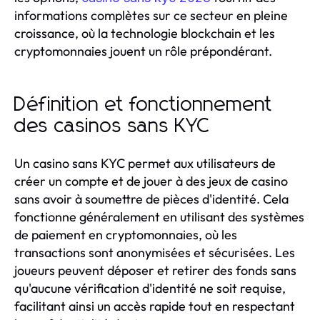
informations complètes sur ce secteur en pleine
croissance, où la technologie blockchain et les
cryptomonnaies jouent un rôle prépondérant.
Définition et fonctionnement
des casinos sans KYC
Un casino sans KYC permet aux utilisateurs de
créer un compte et de jouer à des jeux de casino
sans avoir à soumettre de pièces d'identité. Cela
fonctionne généralement en utilisant des systèmes
de paiement en cryptomonnaies, où les
transactions sont anonymisées et sécurisées. Les
joueurs peuvent déposer et retirer des fonds sans
qu'aucune vérification d'identité ne soit requise,
facilitant ainsi un accès rapide tout en respectant