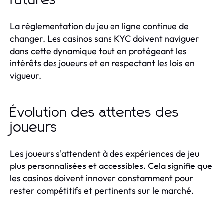
futures
La réglementation du jeu en ligne continue de
changer. Les casinos sans KYC doivent naviguer
dans cette dynamique tout en protégeant les
intérêts des joueurs et en respectant les lois en
vigueur.
Évolution des attentes des
joueurs
Les joueurs s'attendent à des expériences de jeu
plus personnalisées et accessibles. Cela signifie que
les casinos doivent innover constamment pour
rester compétitifs et pertinents sur le marché.