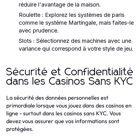
réduire l'avantage de la maison.
Roulette :
Explorez les systèmes de paris
comme le système Martingale, mais faites-le
avec prudence.
Slots :
Sélectionnez des machines avec une
variance qui correspond à votre style de jeu.
Sécurité et Confidentialité
dans les Casinos Sans KYC
La sécurité des données personnelles est
primordiale lorsque vous jouez dans des casinos en
ligne - surtout dans les casinos sans KYC. Vous
devez vous assurer que vos informations sont
protégées.