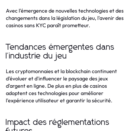
Avec l'émergence de nouvelles technologies et des
changements dans la législation du jeu, l'avenir des
casinos sans KYC paraît prometteur.
Tendances émergentes dans
l'industrie du jeu
Les cryptomonnaies et la blockchain continuent
d'évoluer et d'influencer le paysage des jeux
d'argent en ligne. De plus en plus de casinos
adoptent ces technologies pour améliorer
l'expérience utilisateur et garantir la sécurité.
Impact des réglementations