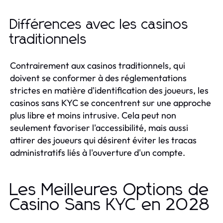
Différences avec les casinos
traditionnels
Contrairement aux casinos traditionnels, qui
doivent se conformer à des réglementations
strictes en matière d'identification des joueurs, les
casinos sans KYC se concentrent sur une approche
plus libre et moins intrusive. Cela peut non
seulement favoriser l'accessibilité, mais aussi
attirer des joueurs qui désirent éviter les tracas
administratifs liés à l'ouverture d'un compte.
Les Meilleures Options de
Casino Sans KYC en 2028