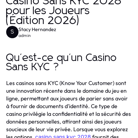
Casino Sans KYC 2028
pour les Joueurs
(Édition 2026)
Stacy Hernandez
S
admin
Qu'est-ce qu'un Casino
Sans KYC ?
Les casinos sans KYC (Know Your Customer) sont
une innovation récente dans le domaine du jeu en
ligne, permettant aux joueurs de parier sans avoir
à fournir de documents d'identité. Ce type de
casino privilégie la confidentialité et la sécurité des
données personnelles, attirant ainsi des joueurs
soucieux de leur vie privée. Lorsque vous explorez
les options,
fournit des
casino sans kyc 2028