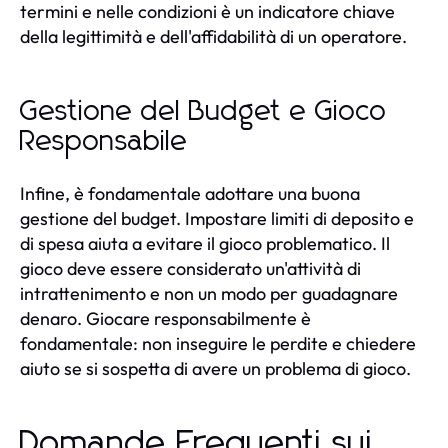
termini e nelle condizioni è un indicatore chiave
della legittimità e dell'affidabilità di un operatore.
Gestione del Budget e Gioco
Responsabile
Infine, è fondamentale adottare una buona
gestione del budget. Impostare limiti di deposito e
di spesa aiuta a evitare il gioco problematico. Il
gioco deve essere considerato un'attività di
intrattenimento e non un modo per guadagnare
denaro. Giocare responsabilmente è
fondamentale: non inseguire le perdite e chiedere
aiuto se si sospetta di avere un problema di gioco.
Domande Frequenti sui