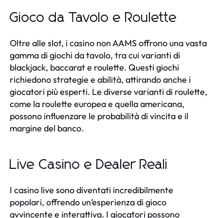
Gioco da Tavolo e Roulette
Oltre alle slot, i casino non AAMS offrono una vasta
gamma di giochi da tavolo, tra cui varianti di
blackjack, baccarat e roulette. Questi giochi
richiedono strategie e abilità, attirando anche i
giocatori più esperti. Le diverse varianti di roulette,
come la roulette europea e quella americana,
possono influenzare le probabilità di vincita e il
margine del banco.
Live Casino e Dealer Reali
I casino live sono diventati incredibilmente
popolari, offrendo un’esperienza di gioco
avvincente e interattiva. I giocatori possono