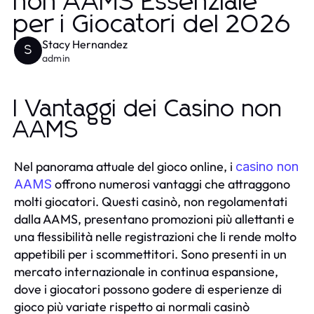
non AAMS Essenziale
per i Giocatori del 2026
Stacy Hernandez
S
admin
I Vantaggi dei Casino non
AAMS
Nel panorama attuale del gioco online, i
casino non
offrono numerosi vantaggi che attraggono
AAMS
molti giocatori. Questi casinò, non regolamentati
dalla AAMS, presentano promozioni più allettanti e
una flessibilità nelle registrazioni che li rende molto
appetibili per i scommettitori. Sono presenti in un
mercato internazionale in continua espansione,
dove i giocatori possono godere di esperienze di
gioco più variate rispetto ai normali casinò