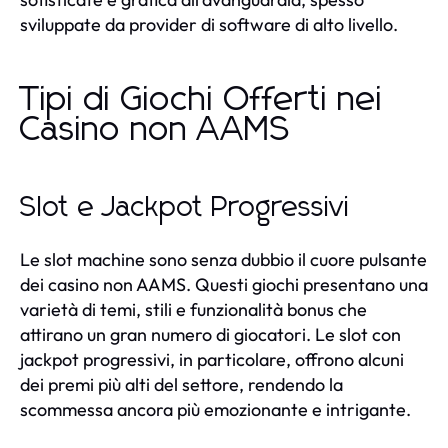
sviluppate da provider di software di alto livello.
Tipi di Giochi Offerti nei
Casino non AAMS
Slot e Jackpot Progressivi
Le slot machine sono senza dubbio il cuore pulsante
dei casino non AAMS. Questi giochi presentano una
varietà di temi, stili e funzionalità bonus che
attirano un gran numero di giocatori. Le slot con
jackpot progressivi, in particolare, offrono alcuni
dei premi più alti del settore, rendendo la
scommessa ancora più emozionante e intrigante.