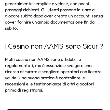
generalmente semplice e veloce, con pochi
passaggi richiesti. Gli utenti possono iniziare a
giocare subito dopo aver creato un account, senza
dover fornire un'ampia documentazione fin da
subito.
I Casino non AAMS sono Sicuri?
Molti casino non AAMS sono affidabili e
regolamentati, ma è essenziale svolgere una
ricerca accurata e scegliere operatori con licenze
valide. Una buona pratica è controllare le
recensioni e le testimonianze di altri giocatori
prima di registrarsi.