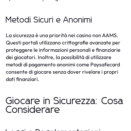
Metodi Sicuri e Anonimi
La sicurezza è una priorità nei casino non AAMS.
Questi portali utilizzano crittografie avanzate per
proteggere le informazioni personali e finanziarie
dei giocatori. Inoltre, la possibilità di utilizzare
metodi di pagamento anonimi come Paysafecard
consente di giocare senza dover rivelare i propri
dati finanziari.
Giocare in Sicurezza: Cosa
Considerare