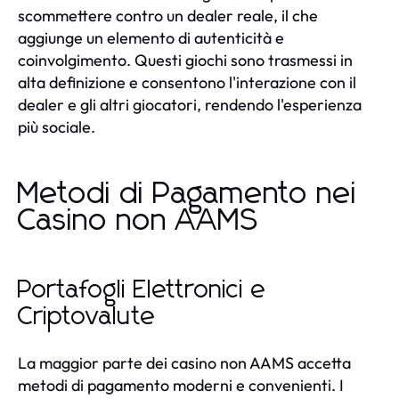
scommettere contro un dealer reale, il che
aggiunge un elemento di autenticità e
coinvolgimento. Questi giochi sono trasmessi in
alta definizione e consentono l'interazione con il
dealer e gli altri giocatori, rendendo l'esperienza
più sociale.
Metodi di Pagamento nei
Casino non AAMS
Portafogli Elettronici e
Criptovalute
La maggior parte dei casino non AAMS accetta
metodi di pagamento moderni e convenienti. I