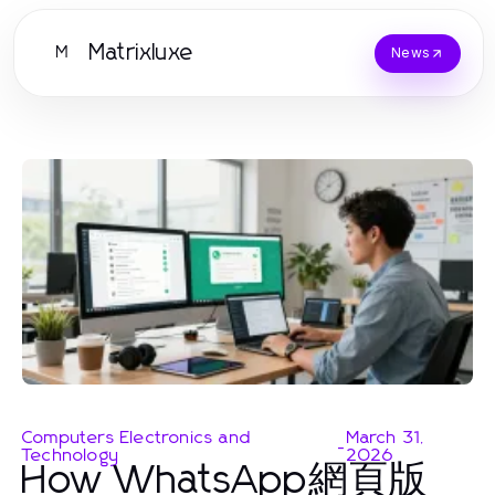
Matrixluxe
M
News
Computers Electronics and
March 31,
-
Technology
2026
How WhatsApp網頁版