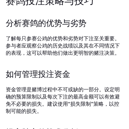
赛鸽投注策略与技巧
分析赛鸽的优势与劣势
了解每只参赛公鸡的优势和劣势对下注至关重要。
参与者应观察公鸡的历史战绩以及其在不同情况下
的表现，这可以帮助他们做出更明智的赌注决策。
如何管理投注资金
资金管理是赌博过程中不可或缺的一部分。设定明
确的预算限制以及每次下注的最高金额可以有效避
免不必要的损失。建议使用“损失限制”策略，以控
制可能的损失。