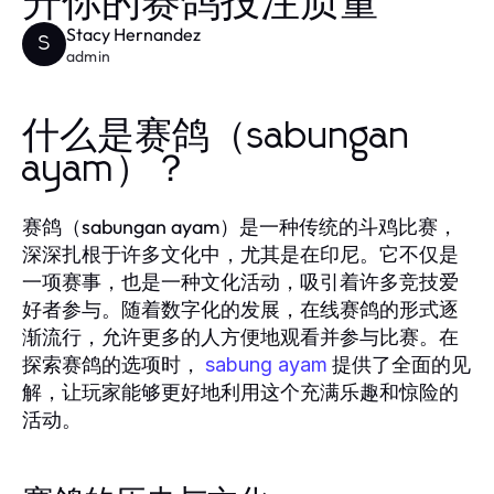
升你的赛鸽投注质量
Stacy Hernandez
S
admin
什么是赛鸽（sabungan
ayam）？
赛鸽（sabungan ayam）是一种传统的斗鸡比赛，
深深扎根于许多文化中，尤其是在印尼。它不仅是
一项赛事，也是一种文化活动，吸引着许多竞技爱
好者参与。随着数字化的发展，在线赛鸽的形式逐
渐流行，允许更多的人方便地观看并参与比赛。在
探索赛鸽的选项时，
提供了全面的见
sabung ayam
解，让玩家能够更好地利用这个充满乐趣和惊险的
活动。